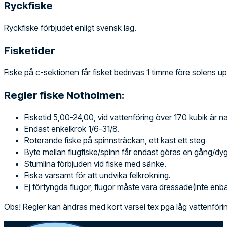
Ryckfiske
Ryckfiske förbjudet enligt svensk lag.
Fisketider
Fiske på c-sektionen får fisket bedrivas 1 timme före solens up
Regler fiske Notholmen:
Fisketid 5,00-24,00, vid vattenföring över 170 kubik är nat
Endast enkelkrok 1/6-31/8.
Roterande fiske på spinnsträckan, ett kast ett steg
Byte mellan flugfiske/spinn får endast göras en gång/dy
Stumlina förbjuden vid fiske med sänke.
Fiska varsamt för att undvika felkrokning.
Ej förtyngda flugor, flugor måste vara dressade(inte enba
Obs! Regler kan ändras med kort varsel tex pga låg vattenför