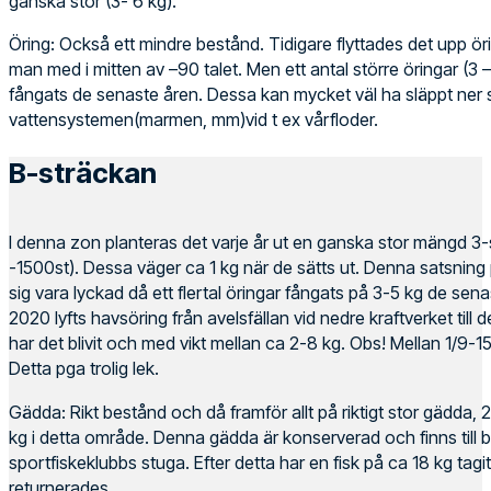
ganska stor (3- 6 kg).
Öring: Också ett mindre bestånd. Tidigare flyttades det upp ör
man med i mitten av –90 talet. Men ett antal större öringar (3 – 
fångats de senaste åren. Dessa kan mycket väl ha släppt ner s
vattensystemen(marmen, mm)vid t ex vårfloder.
B-sträckan
I denna zon planteras det varje år ut en ganska stor mängd 
-1500st). Dessa väger ca 1 kg när de sätts ut. Denna satsning 
sig vara lyckad då ett flertal öringar fångats på 3-5 kg de senas
2020 lyfts havsöring från avelsfällan vid nedre kraftverket till
har det blivit och med vikt mellan ca 2-8 kg. Obs! Mellan 1/9-15/1
Detta pga trolig lek.
Gädda: Rikt bestånd och då framför allt på riktigt stor gädda,
kg i detta område. Denna gädda är konserverad och finns till
sportfiskeklubbs stuga. Efter detta har en fisk på ca 18 kg t
returnerades.